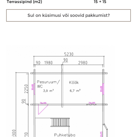
Terrassipind (m2)
15 + 15
Sul on küsimusi
või soovid pakkumist?