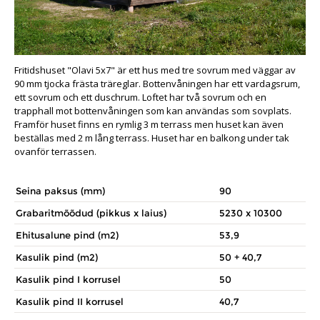
Fritidshuset "Olavi 5x7" är ett hus med tre sovrum med väggar av
90 mm tjocka frästa träreglar. Bottenvåningen har ett vardagsrum,
ett sovrum och ett duschrum. Loftet har två sovrum och en
trapphall mot bottenvåningen som kan användas som sovplats.
Framför huset finns en rymlig 3 m terrass men huset kan även
beställas med 2 m lång terrass. Huset har en balkong under tak
ovanför terrassen.
Seina paksus (mm)
90
Grabaritmõõdud (pikkus x laius)
5230 x 10300
Ehitusalune pind (m2)
53,9
Kasulik pind (m2)
50 + 40,7
Kasulik pind I korrusel
50
Kasulik pind II korrusel
40,7