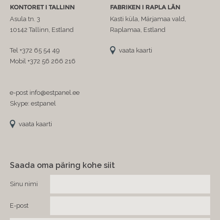
KONTORET I TALLINN
FABRIKEN I RAPLA LÄN
Asula tn. 3
Kasti küla, Märjamaa vald,
10142 Tallinn, Estland
Raplamaa, Estland
Tel +372 65 54 49
vaata kaarti
Mobil +372 56 266 216
e-post info@estpanel.ee
Skype: estpanel
vaata kaarti
Saada oma päring kohe siit
Sinu nimi
E-post