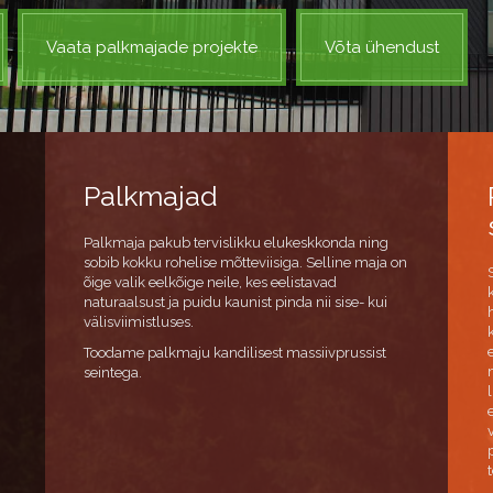
Vaata palkmajade projekte
Võta ühendust
Palkmajad
Palkmaja pakub tervislikku elukeskkonda ning
sobib kokku rohelise mõtteviisiga. Selline maja on
õige valik eelkõige neile, kes eelistavad
naturaalsust ja puidu kaunist pinda nii sise- kui
välisviimistluses.
Toodame palkmaju kandilisest massiivprussist
seintega.