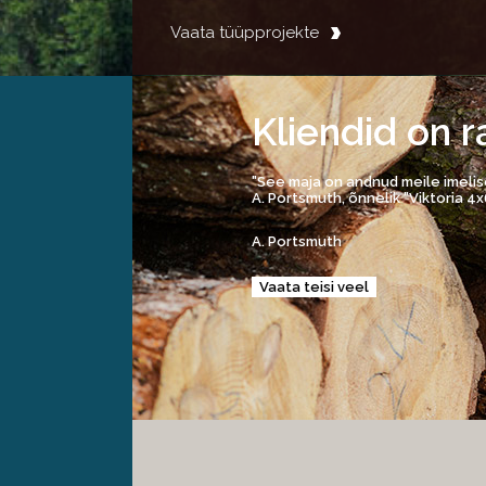
Vaata tüüpprojekte
Kliendid on r
"See maja on andnud meile imelis
A. Portsmuth, õnnelik "Viktoria 4x
A. Portsmuth
Vaata teisi veel