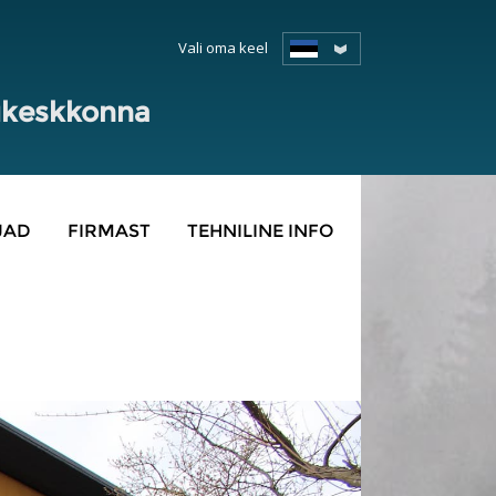
Vali oma keel
lukeskkonna
JAD
FIRMAST
TEHNILINE INFO