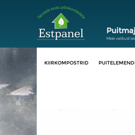
Puitmaj
Meie valikust l
KIIRKOMPOSTRID
PUITELEMEND