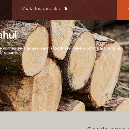
Vaata tüüpprojekte
ahul
e võimaluse olla maal kaunis looduses. Meie rõõm majast on suur!"
6" omanik.