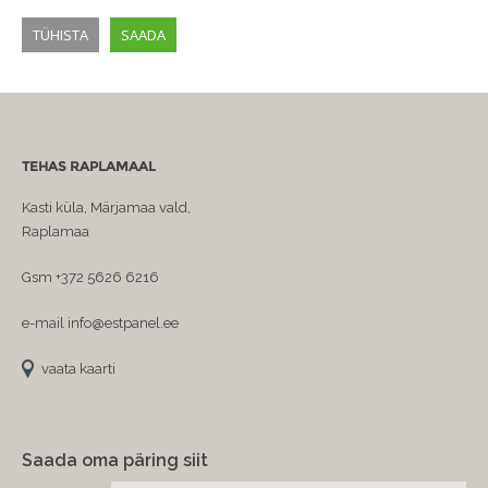
TEHAS RAPLAMAAL
Kasti küla, Märjamaa vald,
Raplamaa
Gsm +372 5626 6216
e-mail info@estpanel.ee
vaata kaarti
Saada oma päring siit