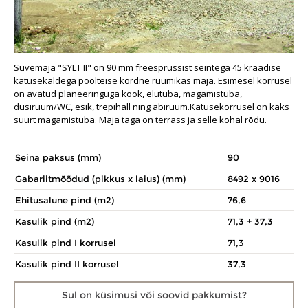
Suvemaja "SYLT II" on 90 mm freesprussist seintega 45 kraadise
katusekaldega poolteise kordne ruumikas maja. Esimesel korrusel
on avatud planeeringuga köök, elutuba, magamistuba,
dusiruum/WC, esik, trepihall ning abiruum.Katusekorrusel on kaks
suurt magamistuba. Maja taga on terrass ja selle kohal rõdu.
Seina paksus (mm)
90
Gabariitmõõdud (pikkus x laius) (mm)
8492 x 9016
Ehitusalune pind (m2)
76,6
Kasulik pind (m2)
71,3 + 37,3
Kasulik pind I korrusel
71,3
Kasulik pind II korrusel
37,3
Sul on küsimusi
või soovid pakkumist?