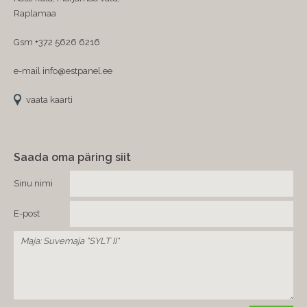
Raplamaa
Gsm +372 5626 6216
e-mail info@estpanel.ee
vaata kaarti
Saada oma päring siit
Sinu nimi
E-post