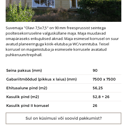
Suvemaja "Olavi 7,5x7,5" on 90 mm freesprussist seintega
poolteisekorruseline valgusküllane maja. Maja muudavad
omapäraseks erikujulised aknad. Maja esimesel korrusel on suur
avatud planeeringuga köök-elutuba ja WC/vannituba. Teisel
korrusel on magamistuba ja esimesele korrusele avatatud
puhkeruum/trepihall.
Seina paksus (mm)
90
Gabariitmõõdud (pikkus x laius) (mm)
7500 x 7500
Ehitusalune pind (m2)
56,25
Kasulik pind (m2)
52,8 + 26
Kasulik pind II korrusel
26
Sul on küsimusi
või soovid pakkumist?