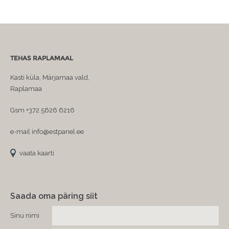
TEHAS RAPLAMAAL
Kasti küla, Märjamaa vald,
Raplamaa
Gsm +372 5626 6216
e-mail info@estpanel.ee
vaata kaarti
Saada oma päring siit
Sinu nimi